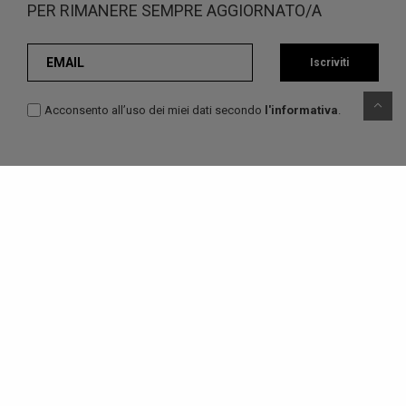
PER RIMANERE SEMPRE AGGIORNATO/A
Iscriviti
Acconsento all’uso dei miei dati secondo
l'informativa
.
Studio progettazioni termotecniche prevenzione e
sicurezza
Boni dott. per. ind. Maurizio
Via Fornaci 6 - 38068 Rovereto (Tn)
P.IVA 00517320222